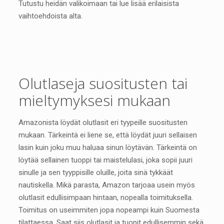
Tutustu heidän valikoimaan tai lue lisää erilaisista
vaihtoehdoista alta.
Olutlaseja suositusten tai
mieltymyksesi mukaan
Amazonista löydät olutlasit eri tyypeille suositusten
mukaan. Tärkeintä ei liene se, että löydät juuri sellaisen
lasin kuin joku muu haluaa sinun löytävän. Tärkeintä on
löytää sellainen tuoppi tai maistelulasi, joka sopii juuri
sinulle ja sen tyyppisille oluille, joita sinä tykkäät
nautiskella. Mikä parasta, Amazon tarjoaa usein myös
olutlasit edullisimpaan hintaan, nopealla toimituksella.
Toimitus on useimmiten jopa nopeampi kuin Suomesta
tilattaessa. Saat siis olutlasit ja tuopit edullisemmin sekä