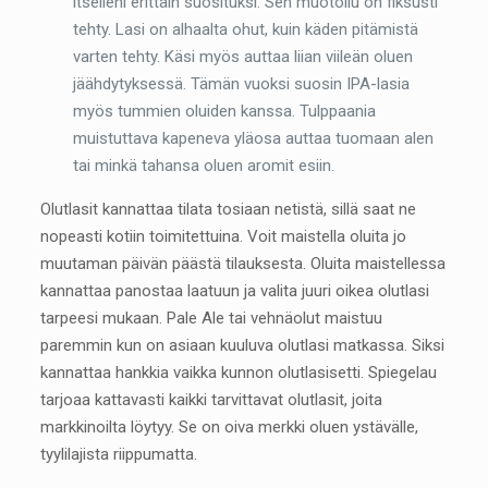
itselleni erittäin suosituksi. Sen muotoilu on fiksusti
tehty. Lasi on alhaalta ohut, kuin käden pitämistä
varten tehty. Käsi myös auttaa liian viileän oluen
jäähdytyksessä. Tämän vuoksi suosin IPA-lasia
myös tummien oluiden kanssa. Tulppaania
muistuttava kapeneva yläosa auttaa tuomaan alen
tai minkä tahansa oluen aromit esiin.
Olutlasit kannattaa tilata tosiaan netistä, sillä saat ne
nopeasti kotiin toimitettuina. Voit maistella oluita jo
muutaman päivän päästä tilauksesta. Oluita maistellessa
kannattaa panostaa laatuun ja valita juuri oikea olutlasi
tarpeesi mukaan. Pale Ale tai vehnäolut maistuu
paremmin kun on asiaan kuuluva olutlasi matkassa. Siksi
kannattaa hankkia vaikka kunnon olutlasisetti. Spiegelau
tarjoaa kattavasti kaikki tarvittavat olutlasit, joita
markkinoilta löytyy. Se on oiva merkki oluen ystävälle,
tyylilajista riippumatta.