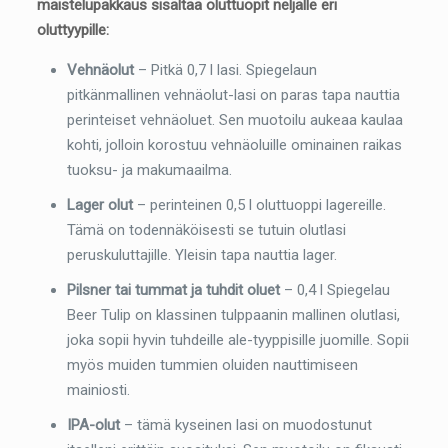
maistelupakkaus sisältää oluttuopit neljälle eri
oluttyypille:
Vehnäolut
– Pitkä 0,7 l lasi. Spiegelaun
pitkänmallinen vehnäolut-lasi on paras tapa nauttia
perinteiset vehnäoluet. Sen muotoilu aukeaa kaulaa
kohti, jolloin korostuu vehnäoluille ominainen raikas
tuoksu- ja makumaailma.
Lager olut
– perinteinen 0,5 l oluttuoppi lagereille.
Tämä on todennäköisesti se tutuin olutlasi
peruskuluttajille. Yleisin tapa nauttia lager.
Pilsner tai tummat ja tuhdit oluet
– 0,4 l Spiegelau
Beer Tulip on klassinen tulppaanin mallinen olutlasi,
joka sopii hyvin tuhdeille ale-tyyppisille juomille. Sopii
myös muiden tummien oluiden nauttimiseen
mainiosti.
IPA-olut
– tämä kyseinen lasi on muodostunut