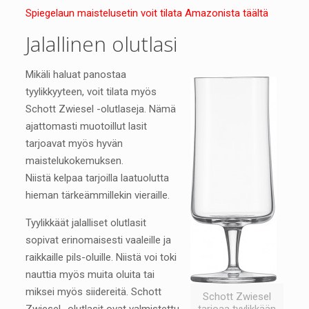
Spiegelaun maistelusetin voit tilata Amazonista täältä
Jalallinen olutlasi
Mikäli haluat panostaa
tyylikkyyteen, voit tilata myös
Schott Zwiesel -olutlaseja. Nämä
ajattomasti muotoillut lasit
tarjoavat myös hyvän
maistelukokemuksen.
Niistä kelpaa tarjoilla laatuolutta
hieman tärkeämmillekin vieraille.
Tyylikkäät jalalliset olutlasit
sopivat erinomaisesti vaaleille ja
raikkaille pils-oluille. Niistä voi toki
nauttia myös muita oluita tai
miksei myös siidereitä. Schott
Schott Zwiesel