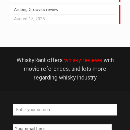
Ardbeg Grooves review
August 15, 2025
WhiskyRant offers
whisky reviews
with
movie references, and lots more
regarding whisky industry
Email