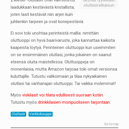
Zwiesel -olutlasit ovat valmistettu
tarjoaa tyylikkään
olutlasiratkaisun
laadukkaan kestävästä kristallista,
joten lasit kestävät niin arjen kuin
juhlienkin tarpeen ja ovat konepestäviä.
Ei sovi toki unohtaa perinteistä mallia: nimittäin
oluttuoppi on hyvä baarivaruste, joka kannattaa kaikista
kaapeista löytyä. Perinteinen oluttuoppi kun useimmiten
on se ensimmäinen olutlasi, jonka jokainen on saanut
eteensä oluita maistellessa. Oluttuoppeja on
monenlaisia, mutta Amazon tarjoaa toki omat versionsa
kuluttajille. Tutustu valikoimaan ja tilaa nykyaikainen
olutlasi tai vanhanajan oluttuoppi. Tai vaikka molemmat!
Myös
viskilasit voi tilata edullisesti suoraan kotiin
.
Tutustu myös
drinkkilasien monipuoliseen tarjontaan
.
Olutlasit
Verkkokauppa
Go to top