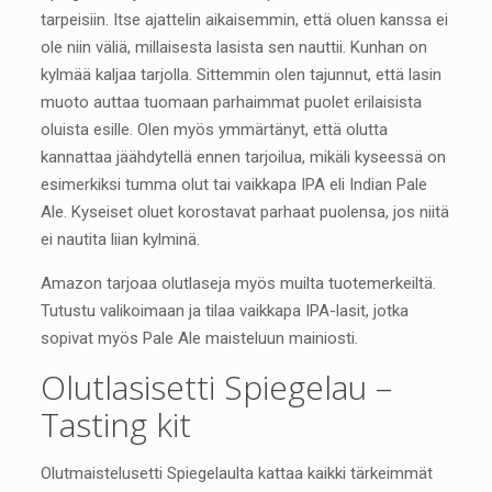
tarpeisiin. Itse ajattelin aikaisemmin, että oluen kanssa ei
ole niin väliä, millaisesta lasista sen nauttii. Kunhan on
kylmää kaljaa tarjolla. Sittemmin olen tajunnut, että lasin
muoto auttaa tuomaan parhaimmat puolet erilaisista
oluista esille. Olen myös ymmärtänyt, että olutta
kannattaa jäähdytellä ennen tarjoilua, mikäli kyseessä on
esimerkiksi tumma olut tai vaikkapa IPA eli Indian Pale
Ale. Kyseiset oluet korostavat parhaat puolensa, jos niitä
ei nautita liian kylminä.
Amazon tarjoaa olutlaseja myös muilta tuotemerkeiltä.
Tutustu valikoimaan ja tilaa vaikkapa IPA-lasit, jotka
sopivat myös Pale Ale maisteluun mainiosti.
Olutlasisetti Spiegelau –
Tasting kit
Olutmaistelusetti Spiegelaulta kattaa kaikki tärkeimmät